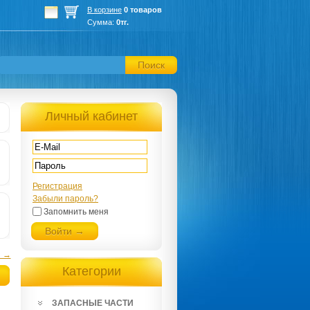
В корзине
0 товаров
Сумма:
0тг.
Поиск
Личный кабинет
Регистрация
Забыли пароль?
Запомнить меня
Войти →
я →
Категории
ЗАПАСНЫЕ ЧАСТИ