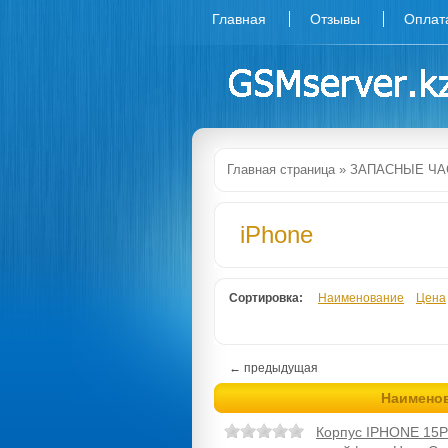
Главная
Отзывы
Оплат
Главная страница
»
ЗАПАСНЫЕ ЧА
iPhone
Сортировка:
Наименование
Цена
← предыдущая
Наимено
Корпус IPHONE 15P