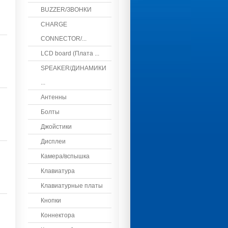
BUZZER/ЗВОНКИ
CHARGE
CONNECTOR/...
LCD board (Плата ...
SPEAKER/ДИНАМИКИ
...
Антенны
Болты
Джойстики
Дисплеи
Камера/вспышка
Клавиатура
Клавиатурные платы
Кнопки
Коннектора