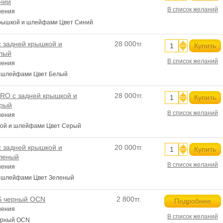
ний
В список желаний
нения
рышкой и шлейфами Цвет Синий
с задней крышкой и
28 000тг.
Купить
лый
В список желаний
нения
и шлейфами Цвет Белый
RO с задней крышкой и
28 000тг.
Купить
рый
В список желаний
нения
кой и шлейфами Цвет Серый
с задней крышкой и
20 000тг.
Купить
леный
В список желаний
нения
и шлейфами Цвет Зеленый
S черный OCN
2 800тг.
Подробнее
нения
В список желаний
ерный OCN