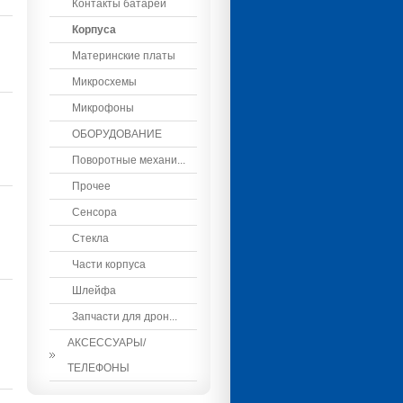
Контакты батареи
Корпуса
Материнские платы
Микросхемы
Микрофоны
ОБОРУДОВАНИЕ
Поворотные механи...
Прочее
Сенсора
Стекла
Части корпуса
Шлейфа
Запчасти для дрон...
АКСЕССУАРЫ/
ТЕЛЕФОНЫ