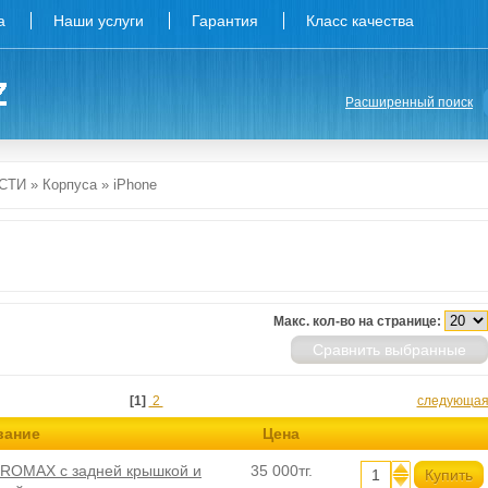
а
Наши услуги
Гарантия
Класс качества
Расширенный поиск
СТИ
»
Корпуса
»
iPhone
Макс. кол-во на странице:
Сравнить выбранные
[1]
2
следующа
вание
Цена
ROMAX с задней крышкой и
35 000тг.
Купить