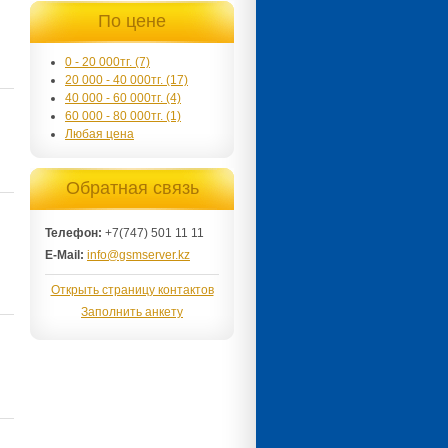
По цене
0 - 20 000тг. (7)
20 000 - 40 000тг. (17)
40 000 - 60 000тг. (4)
60 000 - 80 000тг. (1)
Любая цена
Обратная связь
Телефон:
+7(747) 501 11 11
E-Mail:
info@gsmserver.kz
Открыть страницу контактов
Заполнить анкету