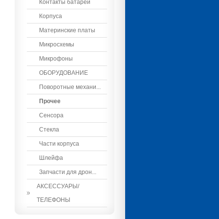
Контакты батареи
Корпуса
Материнские платы
Микросхемы
Микрофоны
ОБОРУДОВАНИЕ
Поворотные механи...
Прочее
Сенсора
Стекла
Части корпуса
Шлейфа
Запчасти для дрон...
АКСЕССУАРЫ/
ТЕЛЕФОНЫ