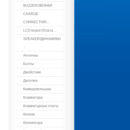
BUZZER/ЗВОНКИ
CHARGE
CONNECTOR/...
LCD board (Плата ...
SPEAKER/ДИНАМИКИ
...
Антенны
Болты
Джойстики
Дисплеи
Камера/вспышка
Клавиатура
Клавиатурные платы
Кнопки
Коннектора