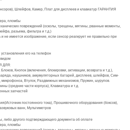
нсоров), Шлейфов, Камер, Плат для дисплеев и клавиатур ГАРАНТИЯ
кера, пломбы
еханических повреждений (осколы, трещены, мятины, рванные моменты,
йфа, разьема, фильтра и т.д.)
а и не имеется изображение, если сенсор реагирует не правильно при
 установления его на телефон
 видом
 ДЛЯ:
Блоков, Кнопок (включения, блокировки, активации, возврата и т.д.),
заряда, наушников, аккумуляторных батарей, дисплеев, шлейфов, Сим-
, микрофоноа, Втулок, Раздвижных механизмов, Пружин, шурупов.
ины (средние части корпуса), Клавиатура и т.д.
енных запчастей
я(Источник постоянного тока), Прошивочного оборудования (боксов),
азвуковых ванн, Мультиметров
ы, либо другого подтверждающего документа об оплате
кера, пломбы