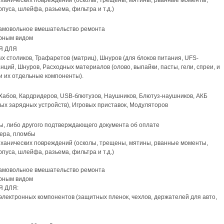
еханических повреждений (осколы, трещены, мятины, рванные моменты,
пуса, шлейфа, разьема, фильтра и т.д.)
самовольное вмешательство ремонта
арным видом
Я ДЛЯ
х столиков, Трафаретов (матриц), Шнуров (для блоков питания, UFS-
нций, Шнуров, Расходных материалов (олово, выпайки, пасты, гели, спреи, и
(и их отдельные компоненты).
Хабов, Кардридеров, USB-блютузов, Наушников, Блютуз-наушников, АКБ
вых зарядных устройств), Игровых приставок, Модуляторов
ы, либо другого подтверждающего документа об оплате
кера, пломбы
еханических повреждений (осколы, трещены, мятины, рванные моменты,
пуса, шлейфа, разьема, фильтра и т.д.)
самовольное вмешательство ремонта
арным видом
 ДЛЯ:
лектронных компонентов (защитных пленок, чехлов, держателей для авто,