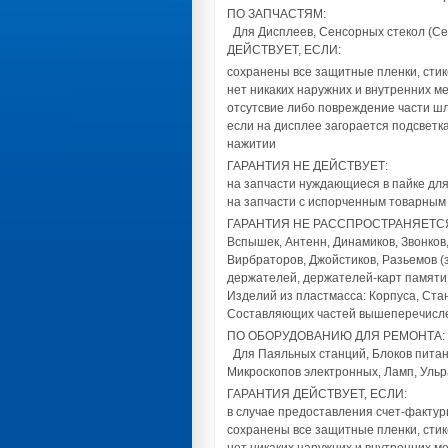
ПО ЗАПЧАСТЯМ:
Для Дисплеев, Сенсорных стекол (Се
ДЕЙСТВУЕТ, ЕСЛИ:
сохранены все защитные пленки, сти
нет никаких наружних и внутренних м
отсутсвие либо повреждение части шле
если на дисплее загорается подсветк
нажитии
ГАРАНТИЯ НЕ ДЕЙСТВУЕТ:
на запчасти нуждающиеся в пайке для
на запчасти с испорченным товарным
ГАРАНТИЯ НЕ РАССПРОСТРАНЯЕТСЯ
Вспышек, Антенн, Динамиков, Звонков, 
Вирбраторов, Джойстиков, Разьемов (
держателей, держателей-карт памяти
Изделий из пластмасса: Корпуса, Стан
Составляющих частей вышеперечисл
ПО ОБОРУДОВАНИЮ ДЛЯ РЕМОНТА:
Для Паяльных станций, Блоков питани
Микроскопов электронных, Ламп, Ульр
ГАРАНТИЯ ДЕЙСТВУЕТ, ЕСЛИ:
в случае предоставления счет-фактур
сохранены все защитные пленки, сти