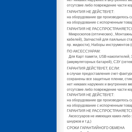
нет никаких наружних и внутренних м
отсутсвие либо повреждение части кор
ГАРАНТИЯ НЕ ДЕЙСТВУЕТ:
на оборудование где производилось 
на оборудование с испорченным тов
ГАРАНТИЯ НЕ РАССПРОСТРАНЯЕТС
Микроскопов (оптических) , Монтажны
кабелей), Запчастей для паяльных ста
пр. жидкости), Наборы инструментов 
ПО АКСЕССУАРАМ:
Для Карт памяти, USB-накопителей, 
(аккумуляторных батарей), СЗУ (сете
ГАРАНТИЯ ДЕЙСТВУЕТ, ЕСЛИ:
в случае предоставления счет-фактур
сохранены все защитные пленки, сти
нет никаких наружних и внутренних м
отсутсвие либо повреждение части кор
ГАРАНТИЯ НЕ ДЕЙСТВУЕТ:
на оборудование где производилось 
на оборудование с испорченным тов
ГАРАНТИЯ НЕ РАССПРОСТРАНЯЕТСЯ
Аксессуаров не имеющих каких-либо э
шнурков и т.д.)
СРОКИ ГАРАНТИЙНОГО ОБМЕНА