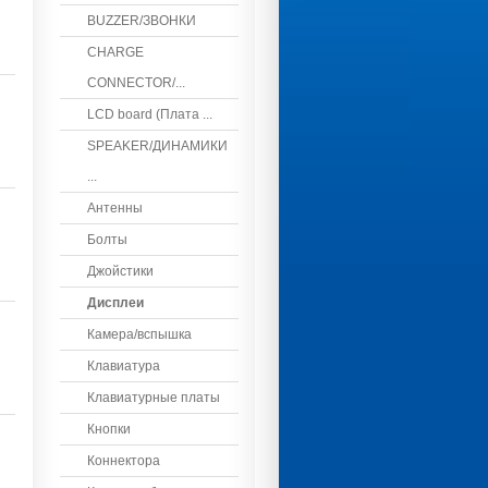
BUZZER/ЗВОНКИ
CHARGE
CONNECTOR/...
LCD board (Плата ...
SPEAKER/ДИНАМИКИ
...
Антенны
Болты
Джойстики
Дисплеи
Камера/вспышка
Клавиатура
Клавиатурные платы
Кнопки
Коннектора