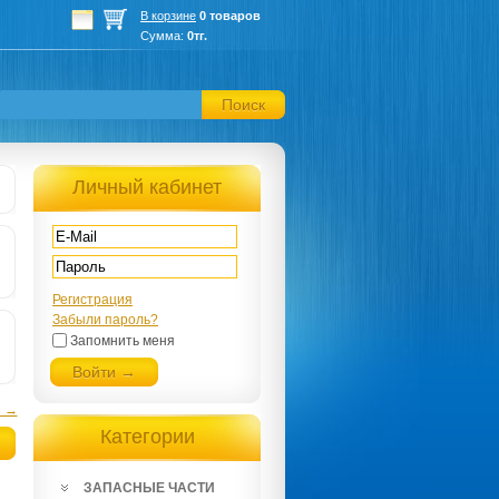
В корзине
0 товаров
Сумма:
0тг.
Поиск
Личный кабинет
Регистрация
Забыли пароль?
Запомнить меня
Войти →
я →
Категории
ЗАПАСНЫЕ ЧАСТИ