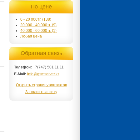
По цене
0 - 20 000тг. (138)
20 000 - 40 000тг. (9)
40 000 - 60 000тг. (1)
Любая цена
Обратная связь
Телефон:
+7(747) 501 11 11
E-Mail:
info@gsmserver.kz
Открыть страницу контактов
Заполнить анкету