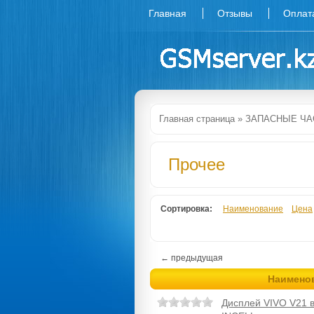
Главная
Отзывы
Оплат
Главная страница
»
ЗАПАСНЫЕ ЧА
Прочее
Сортировка:
Наименование
Цена
← предыдущая
Наимено
Дисплей VIVO V21 в