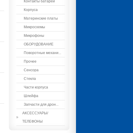
Контакты батареи
Корпуса
Материнские платы
Микросхемы
Микрофоны
ОБОРУДОВАНИЕ
Поворотные механи...
Прочее
Сенсора
Стекла
Части корпуса
Шлейфа
Запчасти для дрон...
АКСЕССУАРЫ/
ТЕЛЕФОНЫ