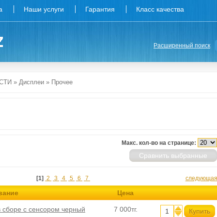
а
Наши услуги
Гарантия
Класс качества
Расширенный поиск
СТИ
»
Дисплеи
»
Прочее
Макс. кол-во на странице:
Сравнить выбранные
[1]
2
3
4
5
6
7
следующа
вание
Цена
 сборе с сенсором черный
7 000тг.
Купить