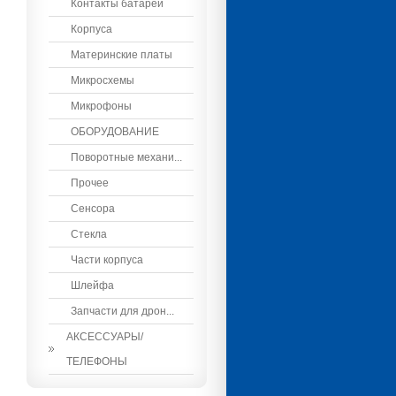
Контакты батареи
Корпуса
Материнские платы
Микросхемы
Микрофоны
ОБОРУДОВАНИЕ
Поворотные механи...
Прочее
Сенсора
Стекла
Части корпуса
Шлейфа
Запчасти для дрон...
АКСЕССУАРЫ/
ТЕЛЕФОНЫ