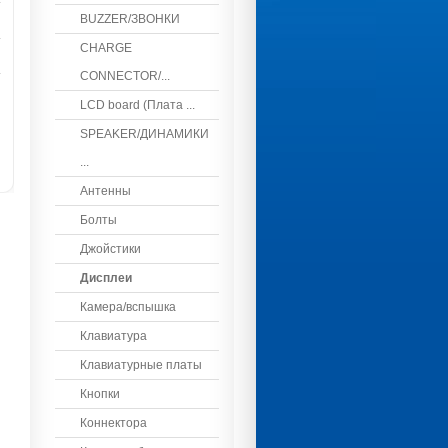
BUZZER/ЗВОНКИ
CHARGE
CONNECTOR/...
LCD board (Плата ...
SPEAKER/ДИНАМИКИ
...
Антенны
Болты
Джойстики
Дисплеи
Камера/вспышка
Клавиатура
Клавиатурные платы
Кнопки
Коннектора