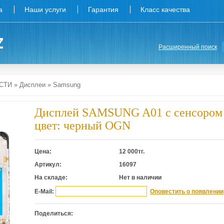
а
Наши услуги
Гарантия
Класс качества
Расширенный поиск
СТИ
»
Дисплеи
»
Samsung
Дисплей SAMSUNG A01 с сенсором
цвет: черный OGN
Цена:
12 000
тг.
Артикул:
16097
На складе:
Нет в наличии
E-Mail:
Оповестить о появлении
Поделиться: