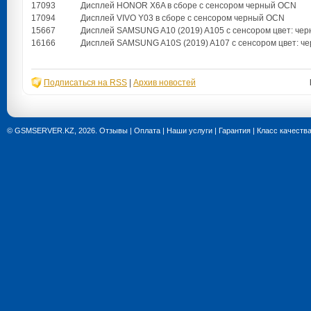
17093
Дисплей HONOR X6A в сборе с сенсором черный OCN
17094
Дисплей VIVO Y03 в сборе с сенсором черный OCN
15667
Дисплей SAMSUNG A10 (2019) A105 с сенсором цвет: че
16166
Дисплей SAMSUNG A10S (2019) A107 с сенсором цвет: ч
Подписаться на RSS
|
Архив новостей
© GSMSERVER.KZ, 2026.
Отзывы
|
Оплата
|
Наши услуги
|
Гарантия
|
Класс качеств