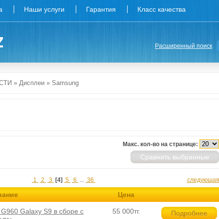
а
Наши услуги
Гарантия
Класс качества
Расширенный поиск
СТИ
»
Дисплеи
»
Samsung
Макс. кол-во на странице:
Сравнить выбранные
1
2
3
[4]
5
6
...
36
следующа
вание
Цена
960 Galaxy S9 в сборе с
55 000тг.
Подробнее