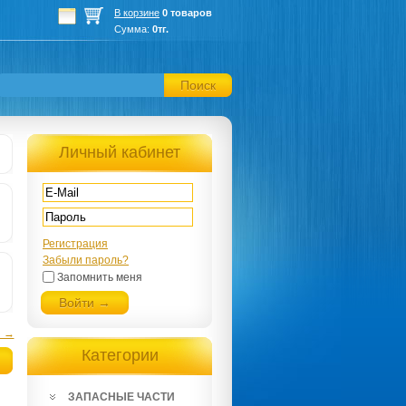
В корзине
0 товаров
Сумма:
0тг.
Поиск
Личный кабинет
Регистрация
Забыли пароль?
Запомнить меня
Войти →
я →
Категории
ЗАПАСНЫЕ ЧАСТИ