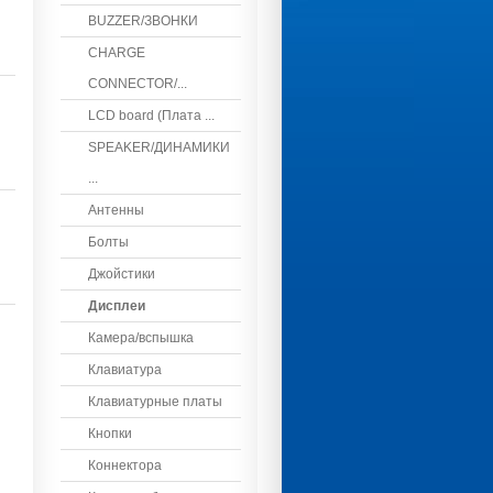
BUZZER/ЗВОНКИ
CHARGE
CONNECTOR/...
LCD board (Плата ...
SPEAKER/ДИНАМИКИ
...
Антенны
Болты
Джойстики
Дисплеи
Камера/вспышка
Клавиатура
Клавиатурные платы
Кнопки
Коннектора