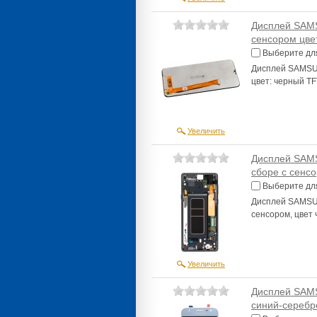
Дисплей SAMS
сенсором цве
Выберите дл
Дисплей SAMSUN
цвет: черный TF
Увеличить
Дисплей SAMS
сборе с сенс
Выберите дл
Дисплей SAMSUN
сенсором, цвет
Увеличить
Дисплей SAMS
синий-сереб