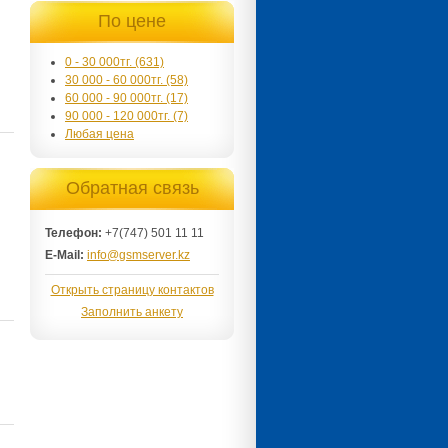
По цене
0 - 30 000тг. (631)
30 000 - 60 000тг. (58)
60 000 - 90 000тг. (17)
90 000 - 120 000тг. (7)
Любая цена
Обратная связь
Телефон:
+7(747) 501 11 11
E-Mail:
info@gsmserver.kz
Открыть страницу контактов
Заполнить анкету