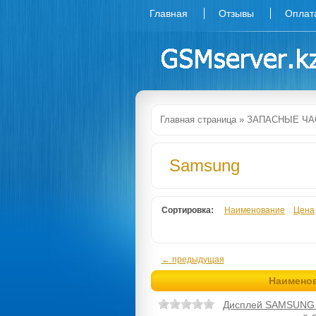
Главная
Отзывы
Оплат
Главная страница
»
ЗАПАСНЫЕ ЧА
Samsung
Сортировка:
Наименование
Цена
← предыдущая
Наимено
Дисплей SAMSUNG G