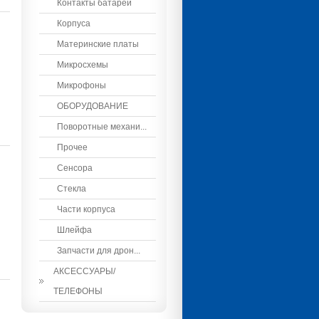
Контакты батареи
Корпуса
Материнские платы
Микросхемы
Микрофоны
ОБОРУДОВАНИЕ
Поворотные механи...
Прочее
Сенсора
Стекла
Части корпуса
Шлейфа
Запчасти для дрон...
АКСЕССУАРЫ/
ТЕЛЕФОНЫ