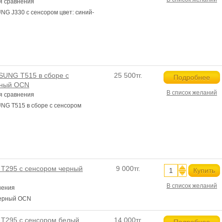
я сравнения
G J330 с сенсором цвет: синий-
UNG T515 в сборе с
25 500тг.
Подробнее
рный OCN
В список желаний
я сравнения
G T515 в сборе с сенсором
T295 с сенсором черный
9 000тг.
Купить
В список желаний
нения
черный OCN
T295 с сенсором белый
14 000тг.