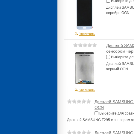
Выберите дл
Дисплей SAMSUN
серебро OGN
Увеличить
Дисплей SAMS
сенсором че
Выберите дл
Дисплей SAMSUN
черный OCN
Увеличить
Дисплей SAMSUNG 
OCN
Выберите для срав
Дисплей SAMSUNG T295 с сенсором 
Дисплей SAMSUNG 