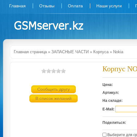
Главная
Отзывы
Оплата
Наши услуги
Главная страница
»
ЗАПАСНЫЕ ЧАСТИ
»
Корпуса
»
Nokia
Корпус NO
Цена:
Сообщить другу
Артикул:
В список желаний
На складе:
E-Mail:
Поделиться:
Выберите для с